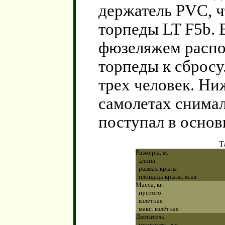
держатель РVС, ч
торпеды LT F5b. 
фюзеляжем распо
торпеды к сбросу
трех человек. Ни
самолетах снимал
поступал в основ
Т
Размеры, м:
длина
размах крыла
площадь крыла, м.кв.
Масса, кг:
пустого
взлетная
макс. взлётная
Двигатель
мощность, л.с.