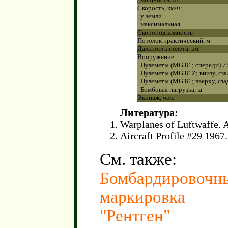
Скорость, км/ч:
у земли
максимальная
Скороподъемность
Потолок практический, м
Дальность полета, км
Вооружение:
Пулеметы (MG 81; спереди) 7.
Пулеметы (MG 81Z; внизу, сзад
Пулеметы (MG 81; вверху, сзад
Бомбовая нагрузка, кг
Экипаж, чел.
Литература:
Warplanes of Luftwaffe. 
Aircraft Profile #29 1967.
См. также:
Бомбардировочные
маркировка
"Рентген"