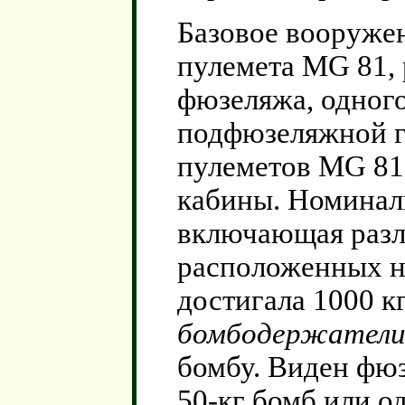
Базовое вооружен
пулемета MG 81, 
фюзеляжа, одного
подфюзеляжной г
пулеметов MG 81
кабины. Номиналь
включающая разл
расположенных н
достигала 1000 кг
бомбодержатели 
бомбу. Виден фю
50-кг бомб или о