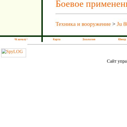
Боевое применен
Техника и вооружение
>
Ju 8
^К началу^
Карта
Зоология
Юмор
Сайт упра