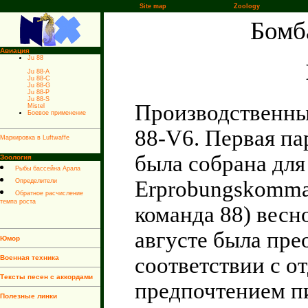
Site map
Zoology
Бомб
Авиация
Ju 88
Ju 88-A
Ju 88-C
Ju 88-G
Ju 88-P
Ju 88-S
Производственны
Mistel
Боевое применение
88-V6. Первая па
Маркировка в Luftwaffe
была собрана дл
Зоология
Рыбы бассейна Арала
Erprobungskomma
Определители
Обратное расчисление
темпа роста
команда 88) весно
августе была пре
Юмор
соответствии с о
Военная техника
Тексты песен с аккордами
предпочтением п
Полезные линки