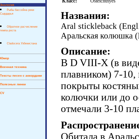
Класс:
Osteichthyes
Зоология
Рыбы бассейна реки
Названия:
Сырдарья
Aral stickleback (Engl
Обратное расчисление
темпа роста
Аральская колюшка (
Cladocera Узбекистана
Описание:
Юмор
В D VIII-X (в ви
Военная техника
плавником) 7-10, 
Тексты песен с аккордами
покрыты костяны
Полезные линки
CV
колючки или до о
отмечали 3-10 пл
Распространени
Обитала в Аральс