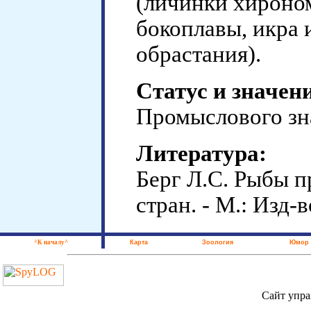
(личинки хироном
бокоплавы, икра 
обрастания).
Статус и значен
Промыслового зна
Литература:
Берг Л.С. Рыбы 
стран. - М.: Изд-
^К началу^
Карта
Зоология
Юмор
Сайт упра