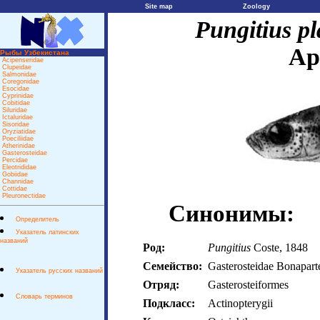
Site map
Zoology
Pungitius pl
Ар
Рыбы Узбекистана
Acipenseridae
Clupeidae
Salmonidae
Coregonidae
Esocidae
Cyprinidae
Сobitidae
Siluridae
Ictaluridae
Sisoridae
Oryziatidae
Poeciliidae
Atherinidae
Gasterosteidae
Percidae
Eleotrididae
Gobiidae
Channidae
Cottidae
Pleuronectidae
Синонимы:
Определитель
Указатель латинских
названий
Род:
Pungitius
Coste, 1848
Семейство:
Gasterosteidae Bonapart
Указатель русских названий
Отряд:
Gasterosteiformes
Словарь терминов
Подкласс:
Actinopterygii