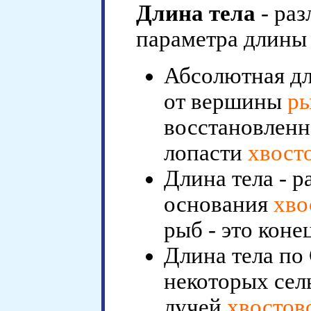
Длина тела
- ра
параметра длины 
Абсолютная дл
от вершины
р
восстановленн
лопасти
хвост
Длина тела - р
основания
хво
рыб - это коне
Длина тела по 
некоторых сел
лучей
хвостов