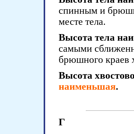
спинным и брюшн
месте тела.
Высота тела на
самыми сближенн
брюшного краев х
Высота хвостово
наименьшая
.
Г