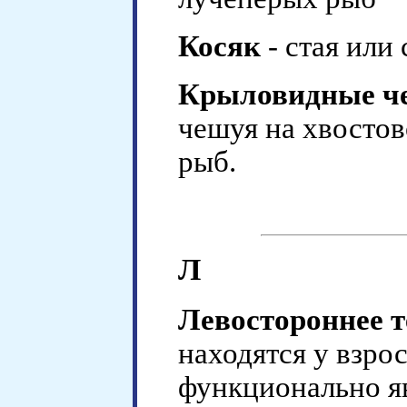
Косяк
- стая или
Крыловидные ч
чешуя на хвосто
рыб.
Л
Левостороннее т
находятся у взро
функционально я