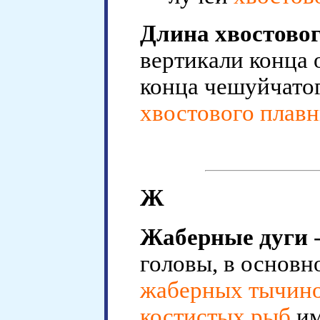
Длина хвостовог
вертикали конца
конца чешуйчатог
хвостового плав
Ж
Жаберные дуги
-
головы, в основ
жаберных тычин
костистых рыб
им