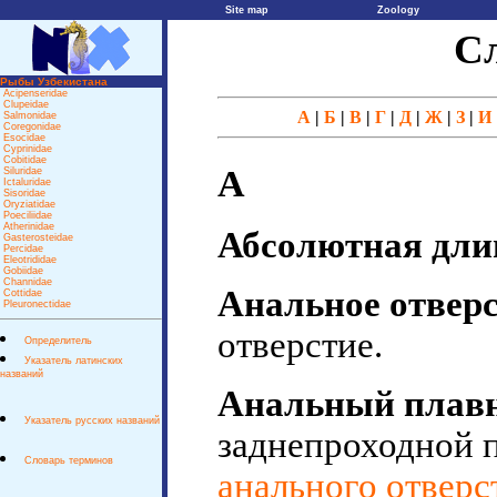
Site map
Zoology
Сл
Рыбы Узбекистана
Acipenseridae
Clupeidae
А
|
Б
|
В
|
Г
|
Д
|
Ж
|
З
|
И
Salmonidae
Coregonidae
Esocidae
Cyprinidae
Сobitidae
А
Siluridae
Ictaluridae
Sisoridae
Oryziatidae
Poeciliidae
Atherinidae
Абсолютная дли
Gasterosteidae
Percidae
Eleotrididae
Gobiidae
Channidae
Анальное отвер
Cottidae
Pleuronectidae
отверстие.
Определитель
Указатель латинских
названий
Анальный плав
Указатель русских названий
заднепроходной 
Словарь терминов
анального отверс