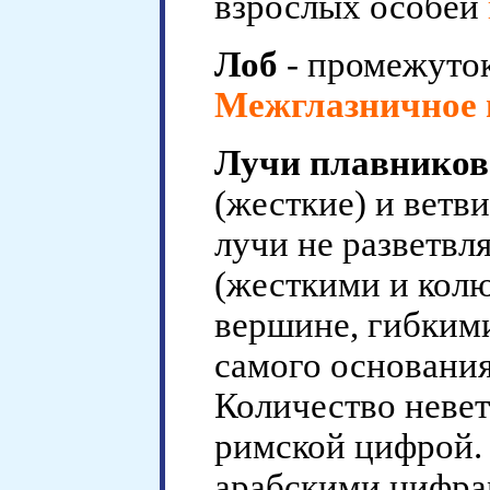
взрослых особей
Лоб
- промежуток
Межглазничное 
Лучи плавников
(жесткие) и ветв
лучи не разветв
(жесткими и кол
вершине, гибкими
самого основания
Количество невет
римской цифрой.
арабскими цифра