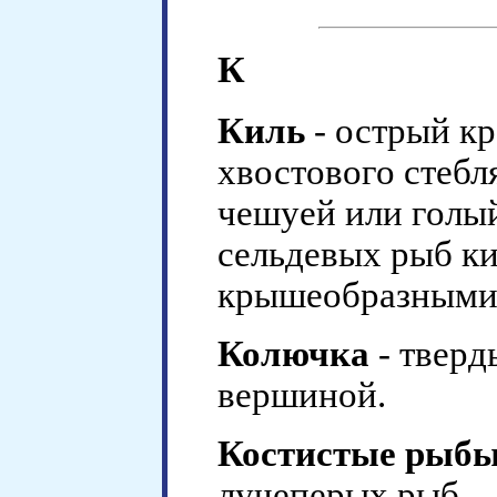
К
Киль
- острый кр
хвостового стебл
чешуей или голы
сельдевых рыб к
крышеобразными
Колючка
- тверд
вершиной.
Костистые рыб
лучеперых рыб