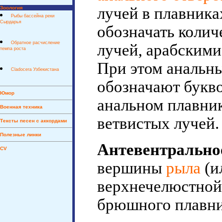
лучей в плавник
Зоология
Рыбы бассейна реки
Сырдарья
обозначать колич
Обратное расчисление
лучей, арабскими
темпа роста
При этом анальн
Cladocera Узбекистана
обозначают букво
Юмор
анальном плавник
Военная техника
ветвистых лучей.
Тексты песен с аккордами
Полезные линки
Антевентрально
CV
вершины
рыла
(и
верхнечелюстной 
брюшного плавни